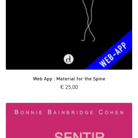
Web App : Material for the Spine
€
25,00