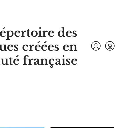
pertoire des
ues créées en
é française