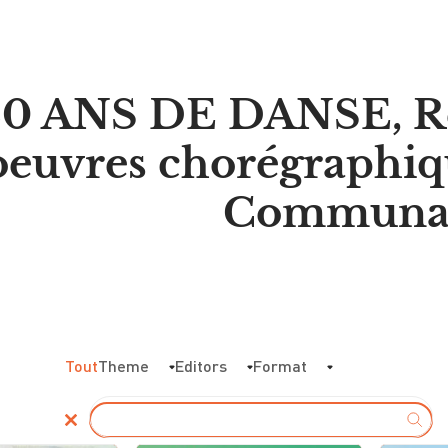
0 ANS DE DANSE, Ré
oeuvres chorégraphiq
Communaut
Tout
Theme
Editors
Format