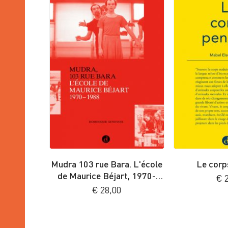
Mudra 103 rue Bara. L'école
Le corp
de Maurice Béjart, 1970-
€
2
1988
€
28,00