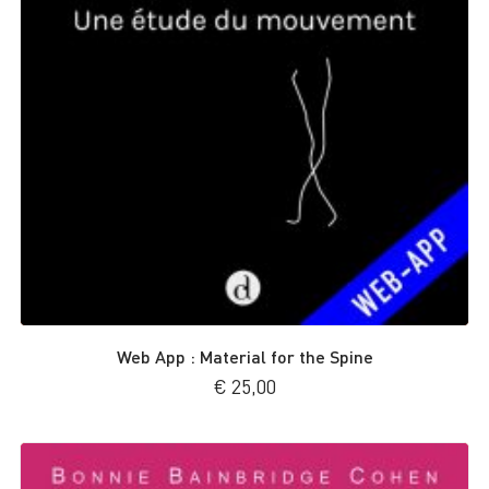
Web App : Material for the Spine
€
25,00