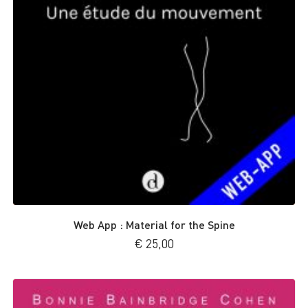
Web App : Material for the Spine
€
25,00