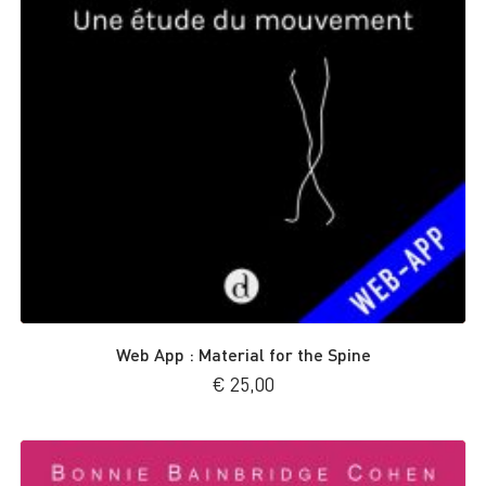
Web App : Material for the Spine
€
25,00