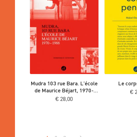
Mudra 103 rue Bara. L'école
Le corp
de Maurice Béjart, 1970-
€
2
1988
€
28,00