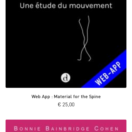
Web App : Material for the Spine
€
25,00