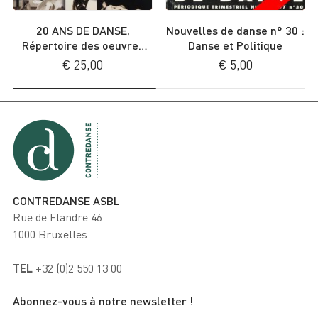
20 ANS DE DANSE,
Nouvelles de danse n° 30 :
Répertoire des oeuvres
Danse et Politique
chorégraphiques créées
€
25,00
€
5,00
en Communauté française
CONTREDANSE ASBL
Rue de Flandre 46
1000 Bruxelles
TEL
+32 (0)2 550 13 00
Abonnez-vous à notre newsletter !