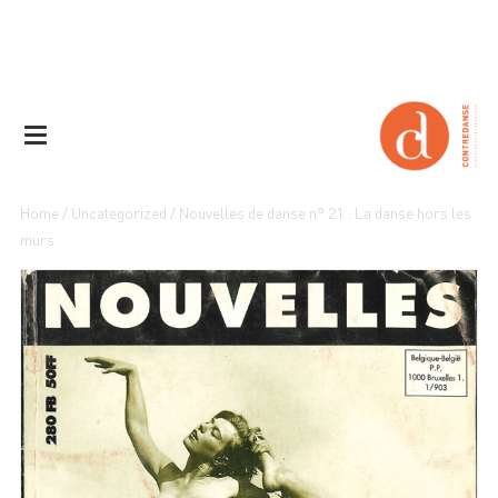
Home
/
Uncategorized
/ Nouvelles de danse n° 21 : La danse hors les
murs