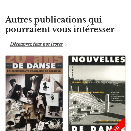
danse
hors
les
Autres publications qui
murs
pourraient vous intéresser
quantity
Découvrez tous nos livres