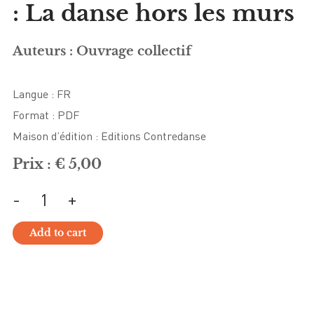
: La danse hors les murs
Auteurs : Ouvrage collectif
Langue : FR
Format : PDF
Maison d’édition : Editions Contredanse
Prix :
€
5,00
-
+
Nouvelles
de
danse
Add to cart
n°
21
:
La